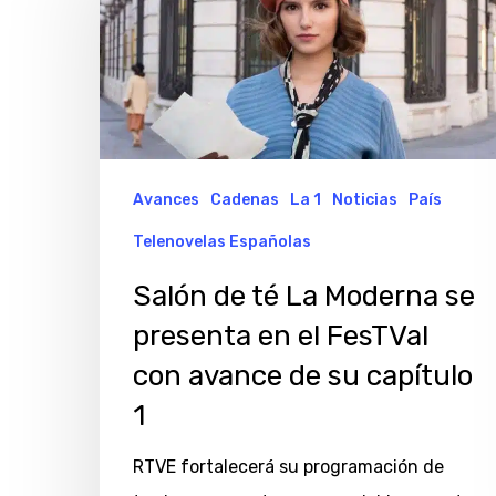
Pulsa enter para Buscar o la X para cerrar
Avances
Cadenas
La 1
Noticias
País
Telenovelas Españolas
Salón de té La Moderna se
presenta en el FesTVal
con avance de su capítulo
1
RTVE fortalecerá su programación de