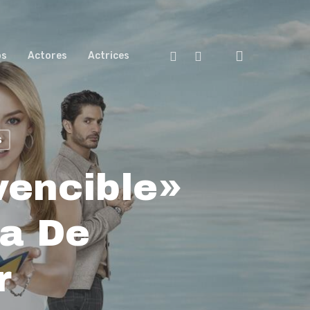
search
Facebook
Youtube
os
Actores
Actrices
s
vencible»
la De
r