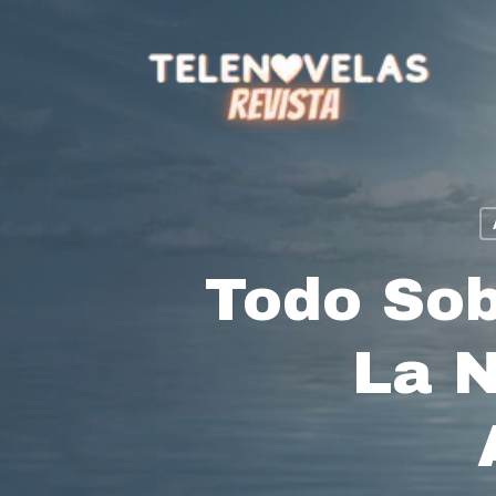
Skip
to
main
content
Todo Sob
La N