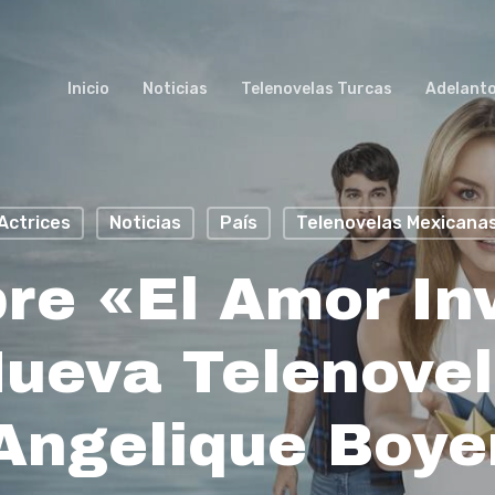
Inicio
Noticias
Telenovelas Turcas
Adelant
Actrices
Noticias
País
Telenovelas Mexicana
re «El Amor In
ueva Telenove
Angelique Boye