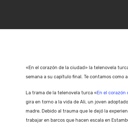
«En el corazón de la ciudad» la telenovela turca
semana a su capítulo final. Te contamos como 
La trama de la telenovela turca «
En el corazón 
gira en torno a la vida de Ali, un joven adopta
madre. Debido al trauma que le dejó la experien
Pulsa enter para Buscar o la X para cerrar
trabajar en barcos que hacen escala en Estamb