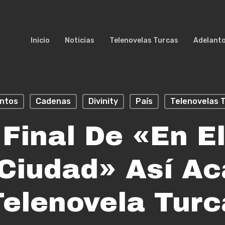
Inicio
Noticias
Telenovelas Turcas
Adelant
ntos
Cadenas
Divinity
País
Telenovelas 
 Final De «En E
Ciudad» Así A
Telenovela Turc