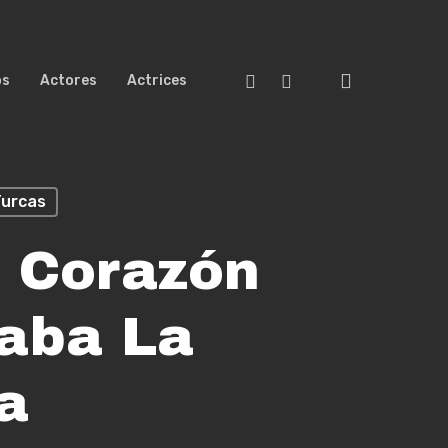
search
Facebook
Youtube
os
Actores
Actrices
Turcas
l Corazón
caba La
a