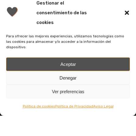
Gestionar el
series románticas.
consentimiento de las
Mail:
telenovelasrevista@gmail.com
cookies
Para ofrecer las mejores experiencias, utilizamos tecnologías como
las cookies para almacenar y/o acceder a la información del
dispositivo.
facebook
youtube
Aceptar
Denegar
Política de cookies
Ver preferencias
Política de Privacidad
Aviso Legal
Política de cookies
Política de Privacidad
Aviso Legal
© 2026 Revista Telenovelas.