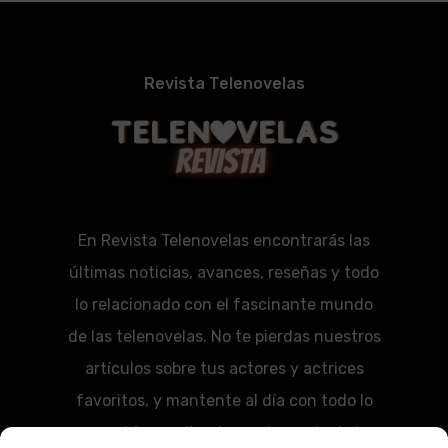
Revista Telenovelas
En Revista Telenovelas encontrarás las
últimas noticias, avances, reseñas y todo
lo relacionado con el fascinante mundo
de las telenovelas. No te pierdas nuestros
artículos sobre tus actores y actrices
favoritos, y mantente al día con todo lo
que está sucediendo en el mundo de las