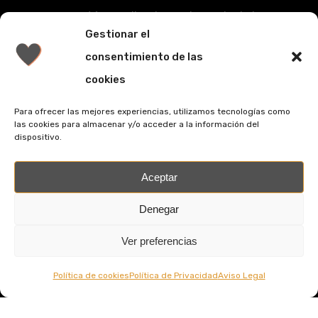
que está sucediendo en el mundo de las
Gestionar el
series románticas.
consentimiento de las
Mail:
telenovelasrevista@gmail.com
cookies
Para ofrecer las mejores experiencias, utilizamos tecnologías como
las cookies para almacenar y/o acceder a la información del
dispositivo.
facebook
youtube
Aceptar
Denegar
Política de cookies
Ver preferencias
Política de Privacidad
Aviso Legal
Política de cookies
Política de Privacidad
Aviso Legal
© 2026 Revista Telenovelas.