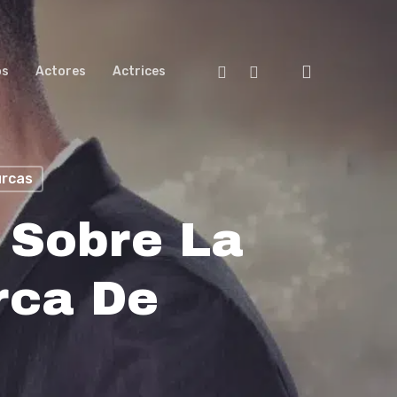
search
Facebook
Youtube
os
Actores
Actrices
urcas
o Sobre La
rca De