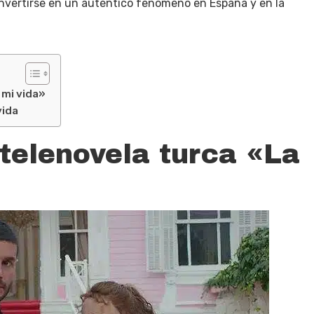
onvertirse en un auténtico fenómeno en España y en la
 mi vida»
vida
telenovela turca «La