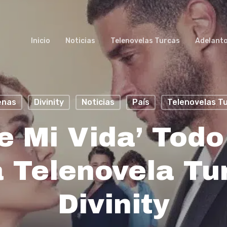
Inicio
Noticias
Telenovelas Turcas
Adelant
enas
Divinity
Noticias
País
Telenovelas T
e Mi Vida’ Tod
 Telenovela Tu
Divinity