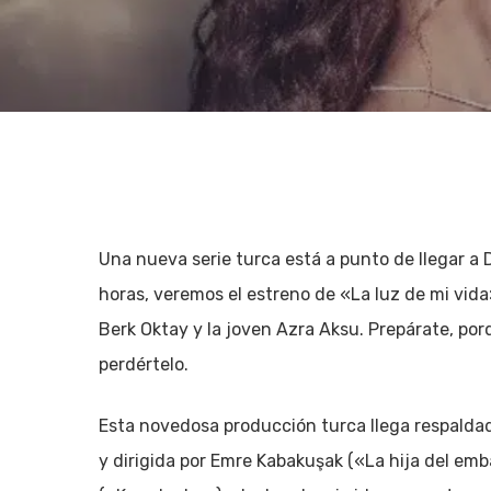
Una nueva serie turca está a punto de llegar a D
horas, veremos el estreno de «La luz de mi vid
Berk Oktay y la joven Azra Aksu. Prepárate, po
perdértelo.
Esta novedosa producción turca llega respaldad
Pulsa enter para Buscar o la X para cerrar
y dirigida por Emre Kabakuşak («La hija del em