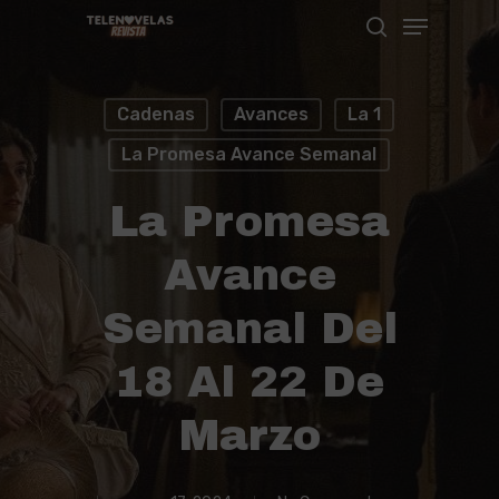
Menu
Skip
search
to
Close
main
Menu
Cadenas
Avances
La 1
content
La Promesa Avance Semanal
La Promesa
Avance
Semanal Del
18 Al 22 De
Marzo