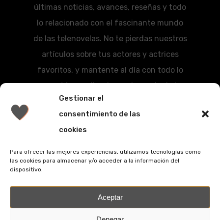
últimas noticias, avances, reseñas y todo
lo relacionado con el fascinante mundo
de las telenovelas. No te pierdas nuestros
artículos sobre tus actores y actrices
favoritos, y mantente al día con todo lo
que está sucediendo en el mundo de las
Gestionar el
series románticas.
consentimiento de las
Mail:
telenovelasrevista@gmail.com
cookies
Para ofrecer las mejores experiencias, utilizamos tecnologías como
las cookies para almacenar y/o acceder a la información del
dispositivo.
facebook
youtube
Aceptar
Denegar