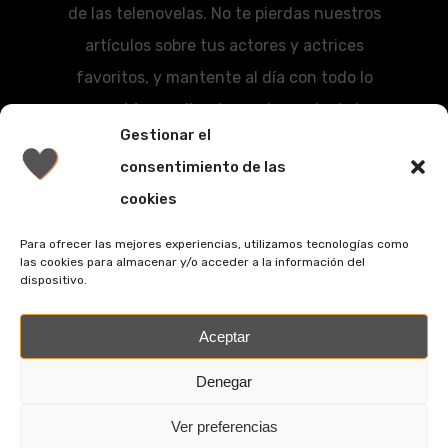
de las telenovelas. No te pierdas nuestros
artículos sobre tus actores y actrices
favoritos, y mantente al día con todo lo
que está sucediendo en el mundo de las
Gestionar el
series románticas.
consentimiento de las
Mail:
telenovelasrevista@gmail.com
cookies
Para ofrecer las mejores experiencias, utilizamos tecnologías como
las cookies para almacenar y/o acceder a la información del
dispositivo.
facebook
youtube
Aceptar
Denegar
Política de cookies
Ver preferencias