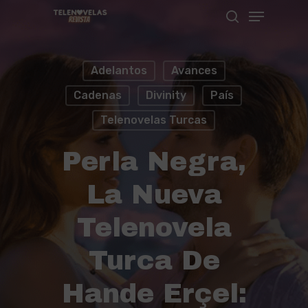
Menu
Skip
search
to
Close
main
Menu
Adelantos
Avances
content
Cadenas
Divinity
País
Telenovelas Turcas
Perla Negra,
La Nueva
Telenovela
Turca De
Hande Erçel: