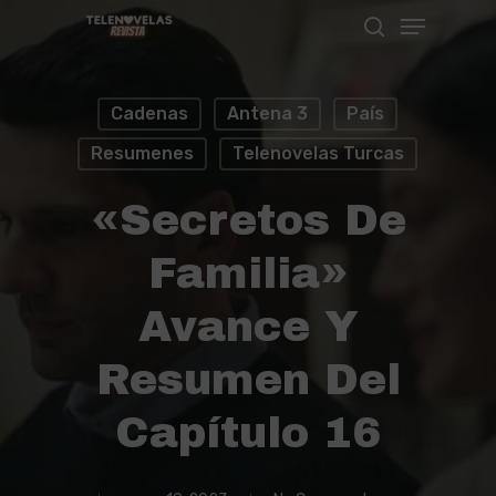
Menu
Skip
search
to
Close
main
Menu
Cadenas
Antena 3
País
content
Resumenes
Telenovelas Turcas
«Secretos De
Familia»
Avance Y
Resumen Del
Capítulo 16