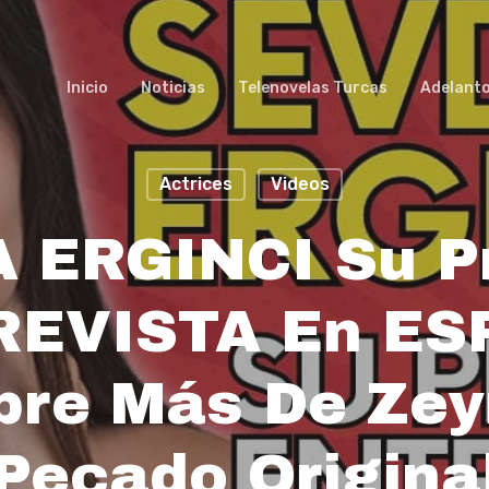
Inicio
Noticias
Telenovelas Turcas
Adelant
Actrices
Videos
 ERGINCI Su P
REVISTA En ES
bre Más De Zey
Pecado Origina