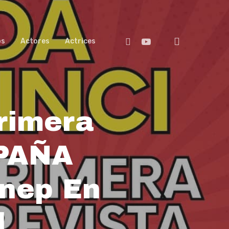
search
Facebook
Youtube
os
Actores
Actrices
rimera
PAÑA
nep En
l