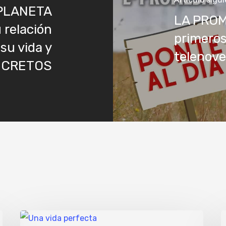
PLANETA
LA PROM
 relación
primeros
su vida y
telenove
ECRETOS