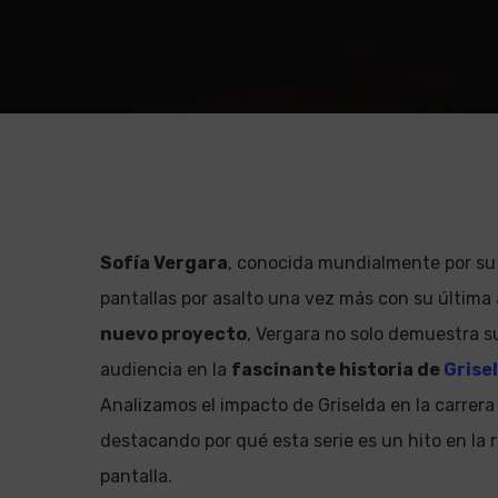
Sofía Vergara
, conocida mundialmente por s
pantallas por asalto una vez más con su última
nuevo proyecto
, Vergara no solo demuestra s
audiencia en la
fascinante historia de
Grise
Analizamos el impacto de Griselda en la carrera
Pulsa enter para Buscar o la X para cerrar
destacando por qué esta serie es un hito en la
pantalla.