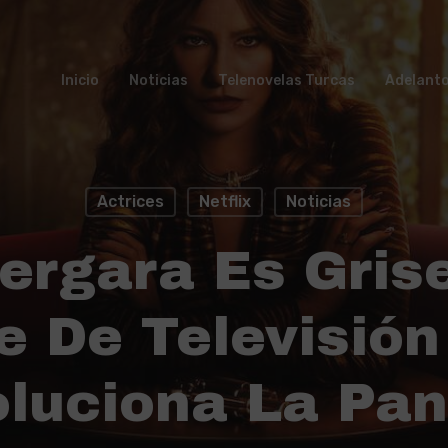
Inicio
Noticias
Telenovelas Turcas
Adelant
Actrices
Netflix
Noticias
ergara Es Gris
e De Televisió
luciona La Pan