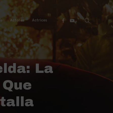
search
Facebook
Youtube
os
Actores
Actrices
elda: La
n Que
talla